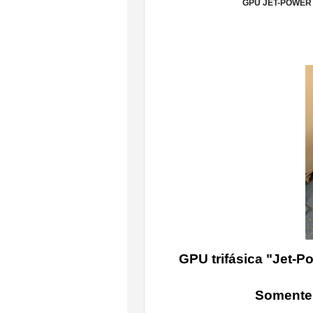
GPU JET-POWER F
GPU trifásica "Jet-Powe
Somente 