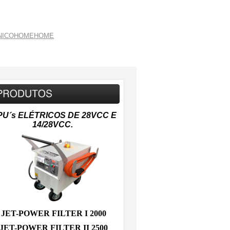
NICO
HOME
HOME
PU´s ELÉTRICOS DE 28VCC E
14/28VCC.
JET-POWER FILTER I 2000
JET-POWER FILTER II 2500