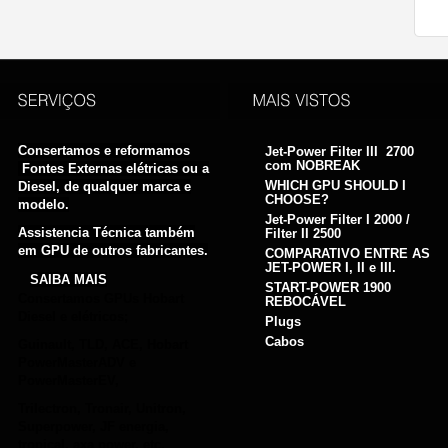
Consertamos e reformamos
Jet-Power Filter III 2700
com NOBREAK
Fontes Externas elétricas ou a
WHICH GPU SHOULD I
Diesel, de qualquer marca e
CHOOSE?
modelo.
Jet-Power Filter I 2000 /
Assistencia Técnica também
Filter II 2500
em GPU de outros fabricantes.
COMPARATIVO ENTRE AS
JET-POWER I, II e III.
SAIBA MAIS
START-POWER 1900
Consertamos GPUs Hobart
REBOCÁVEL
Diesel e elétricos;
Plugs
Cabos
Guinault, TLD, ACE, Hobart
PowerMasterADV e
PowerMasterEV,
Trilectron, Tronair, Unitron,
Superpower, JF energia,
tropical, axa power, etc.