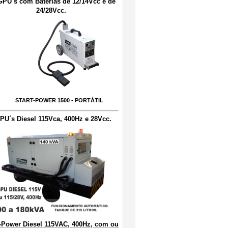
GPU´s com Baterias de 12/14Vcc e de
24/28Vcc.
START-POWER 1500 - PORTÁTIL
PU´s Diesel 115Vca, 400Hz e 28Vcc.
-Power Diesel 115VAC, 400Hz, com ou