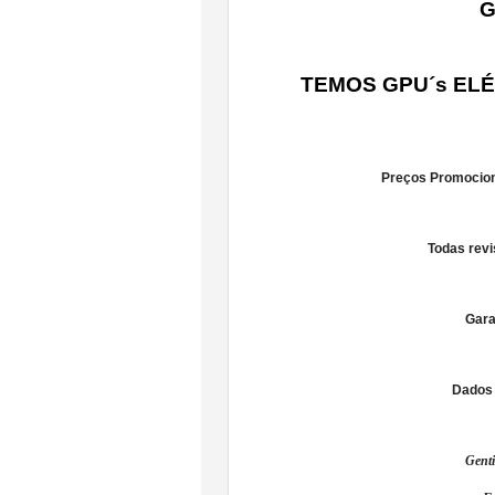
G
TEMOS GPU´s ELÉ
Preços Promociona
Todas revi
Gara
Dados 
Genti