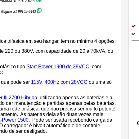
ernando 31 99112-6292
Wagner 31 99105-4443
ica trifásica em seu hangar, tem no mínimo 4 opções:
e 220 ou 380V, com capacidade de 20 a 70kVA, ou
ásico tipo
Start-Power 1900 de 28VCC
, com
o;
que pode ser
115V, 400Hz com 28VCC
ou uma só
r III 2700 Híbrida
,
utilizando apenas as baterias e a
o dar manutenção e partidas apenas pelas baterias,
r uma rede trifásica, que não precisa ser muito potente,
ipamento. As baterias dela são duas vezes mais
t-Power 1500
. Pode ser usada recebendo carga da
O carregador é bivolt automático e de controle
ndo de ser desligado.