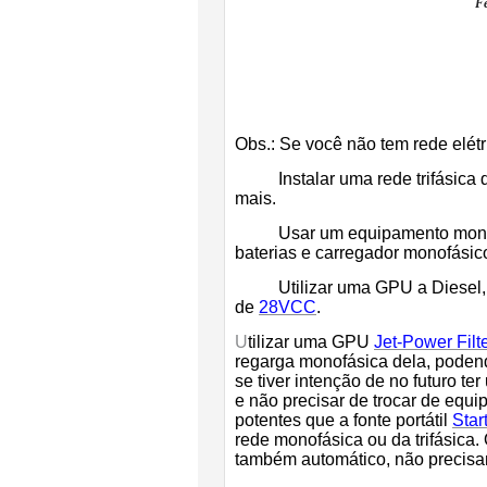
F
Obs.: Se você não tem rede elétr
Instalar uma rede trifásica d
mais.
Usar um equipamento monof
baterias e carregador monofásic
Utilizar uma GPU a Diesel, 
de
28VCC
.
U
tilizar uma GPU
Jet-Power Filte
regarga monofásica dela, podend
se tiver intenção de no futuro te
e não precisar de trocar de equ
potentes que a fonte portátil
Star
rede monofásica ou da trifásica. 
também automático, não precisa