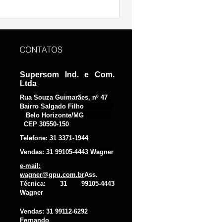
Supersom Ind. e Com.
Ltda
Rua Souza Guimarães, nº 47
Bairro Salgado Filho
Belo Horizonte/MG
CEP 30550-150
Telefone: 31 3371-1944
Vendas: 31 99105-4443 Wagner
e-mail:
wagner@gpu.com.br
Ass.
Técnica: 31 99105-4443
Wagner
Vendas: 31 99112-6292
Fernando