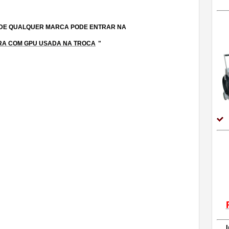
 DE QUALQUER MARCA PODE ENTRAR NA
A COM GPU USADA NA TROCA
"
; Assistencia tecnica para gpu para aeronaves; Assistencia
cnica para usina TLD; Assistencia tecnica TLD aeronaves;
s; Assistencia tecnica TUG para aviaçao;Cabo fonte para gpu de
iao; Cabo para gpu de aeronaves; Cabo para gpu de
erto de TLD de avião; conserto de TLD de aeronave;fonte externa
o; fonte externa para aviacao;gerador de energia para
o; gerador de energia para aviaçao; gerador de unidade de
a de terra;unidade auxiliar de força;gpu aeronáutico;gpu
ra aeronaves;gpu para avião;gpu para aviação;gpu rebocável;
a avião; gerador de partida para avião; manutenção de fonte de
onte TLD; manutenção de GPU 115V 400Hz; manutenção de
ina 400Hz; manutenção de usina 400Hz hobart; manutenção de