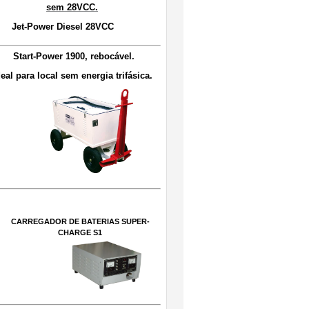
sem 28VCC.
Jet-Power Diesel 28VCC
Start-Power 1900, rebocável
.
deal para local sem energia trifásica.
CARREGADOR DE BATERIAS SUPER-
CHARGE S
1