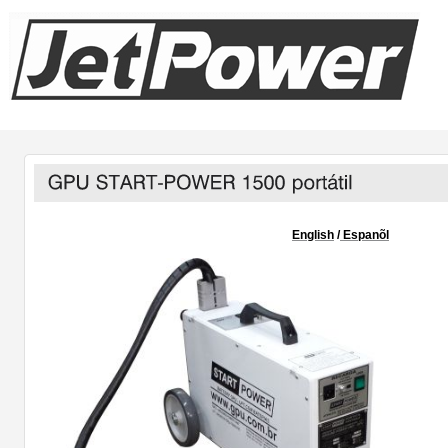
Top Menu
EMPRESA
PROD
English
/
Espanõl