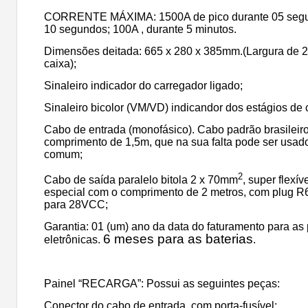
CORRENTE MÁXIMA: 1500A de pico durante 05 segun
10 segundos; 100A , durante 5 minutos.
Dimensões deitada: 665 x 280 x 385mm.(Largura de
caixa);
Sinaleiro indicador do carregador ligado;
Sinaleiro bicolor (VM/VD) indicandor dos estágios de 
Cabo de entrada (monofásico). Cabo padrão brasileiro
comprimento de 1,5m, que na sua falta pode ser usa
comum;
2
Cabo de saída paralelo bitola 2 x 70mm
, super flexív
especial com o comprimento de 2 metros, com plug R
para 28VCC;
Garantia: 01 (um) ano da data do faturamento para as
6 meses para as baterias
eletrônicas.
.
Painel “RECARGA”: Possui as seguintes peças:
Conector do cabo de entrada, com porta-fusível;