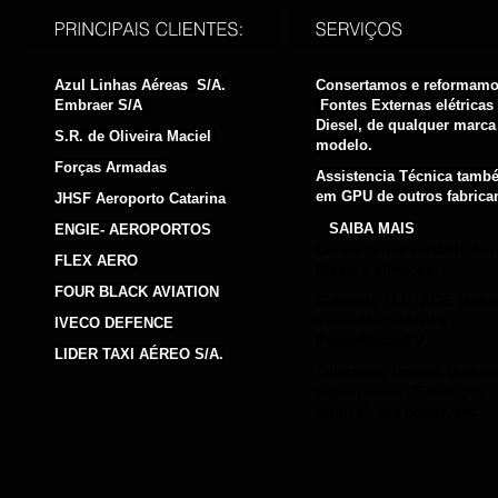
Azul Linhas Aéreas S/A.
Consertamos e reformam
Embraer S/A
Fontes Externas elétricas
Diesel, de qualquer marca
S.R. de Oliveira Maciel
modelo.
Forças Armadas
Assistencia Técnica tamb
em GPU de outros fabrican
JHSF Aeroporto Catarina
SAIBA MAIS
ENGIE- AEROPORTOS
Consertamos GPUs Hobar
FLEX AERO
Diesel e elétricos;
FOUR BLACK AVIATION
Guinault, TLD, ACE, Hobar
PowerMasterADV e
IVECO DEFENCE
PowerMasterEV,
LIDER TAXI AÉREO S/A.
Trilectron, Tronair, Unitron
Superpower, JF energia,
tropical, axa power, etc.