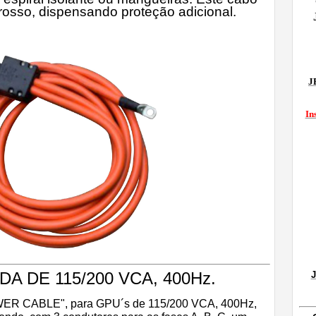
grosso, dispensando proteção adicional.
J
In
A DE 115/200 VCA, 400Hz.
J
WER CABLE", para GPU´s de 115/200 VCA, 400Hz,