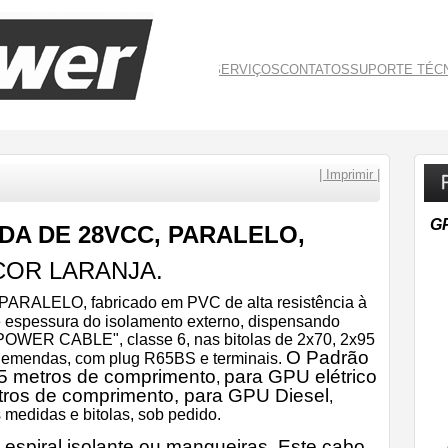
Top Menu
EMPRESA
PRODUTOS
SERVIÇOS
CONTATOS
SUPORTE TÉC
| Imprimir |
G
DA DE 28VCC, PARALELO,
COR LARANJA.
 PARALELO, fabricado em PVC de alta resistência à
e espessura do isolamento externo, dispensando
-POWER CABLE", classe 6, nas bitolas de 2x70, 2x95
O Padrão
m emendas, com plug R65BS e terminais.
5 metros de comprimento
para GPU elétrico
,
ros de comprimento, para GPU Diesel
,
 medidas e bitolas, sob pedido.
espiral isolante ou mangueiras. Este cabo