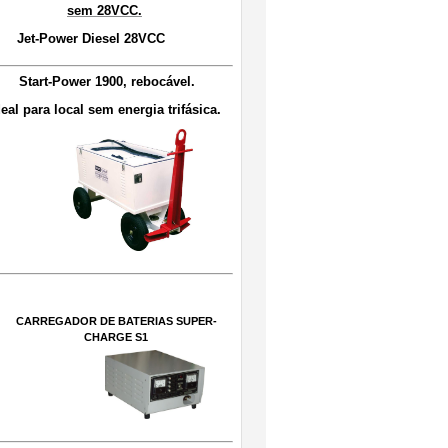
sem 28VCC.
Jet-Power Diesel 28VCC
Start-Power 1900, rebocável
.
deal para local sem energia trifásica.
CARREGADOR DE BATERIAS SUPER-
CHARGE S
1