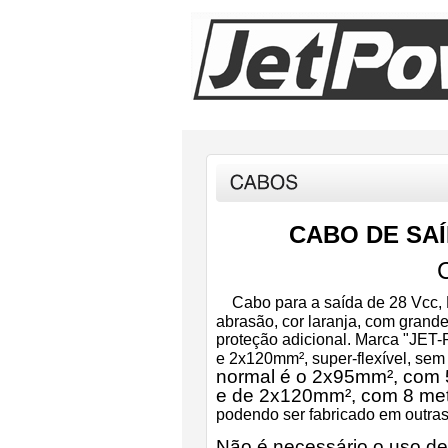
CABO DE SAÍ
Cabo para a saída de 28 Vcc,
abrasão, cor laranja, com grand
proteção adicional. Marca "JET
e 2x120mm², super-flexível, se
normal é o 2x95mm², com 
e de 2x120mm², com 8 met
podendo ser fabricado em outras
Não é necessário o uso de 