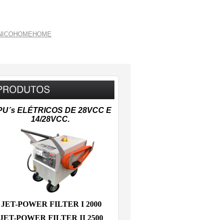
NICO
HOME
HOME
PU´s ELÉTRICOS DE 28VCC E
14/28VCC.
JET-POWER FILTER I 2000
JET-POWER FILTER II 2500