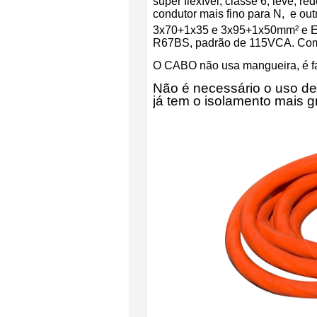
super flexível, classe 6, leve, r
condutor mais fino para N, e out
3x70+1x35 e 3x95+1x50mm² e 
R67BS, padrão de 115VCA. Comp
O CABO não usa mangueira, é fa
Não é necessário o uso de 
já tem o isolamento mais 