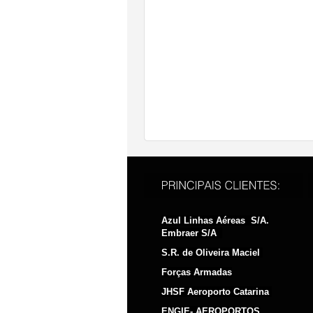
power unit;auxiliary power unit;aeronau
gpu;airplane gpu;aviation gpu;towable 
starter generator; maintenance of ai
maintenance; 115V 400Hz plant maint
maintenance hobart; 400Hz TLD plant
maintenance; gpu maintenance 400Hz hob
repair;uft;starting uft;auxiliary power
Azul Linhas Aéreas S/A.
Embraer S/A
S.R. de Oliveira Maciel
Forças Armadas
JHSF Aeroporto Catarina
ENGIE- AEROPORTOS