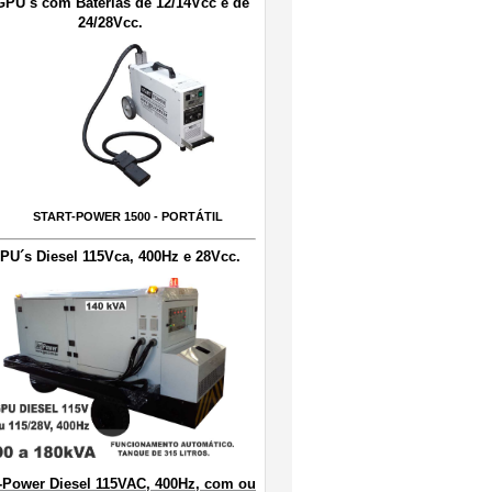
GPU´s com Baterias de 12/14Vcc e de
24/28Vcc.
START-POWER 1500 - PORTÁTIL
PU´s Diesel 115Vca, 400Hz e 28Vcc.
-Power Diesel 115VAC, 400Hz, com ou