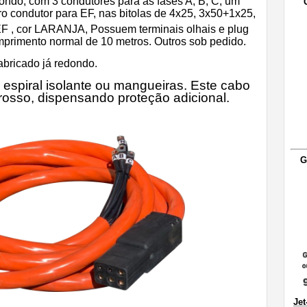
edondo, com 3 condutores para as fases A, B, C, um
ro condutor para EF, nas bitolas de 4x25, 3x50+1x25,
EF
, cor LARANJA,
Possuem
terminais olhais e plug
rimento normal de 10 metros. Outros sob pedido.
bricado já redondo.
espiral isolante ou mangueiras. Este cabo
grosso, dispensando proteção adicional.
G
Jet