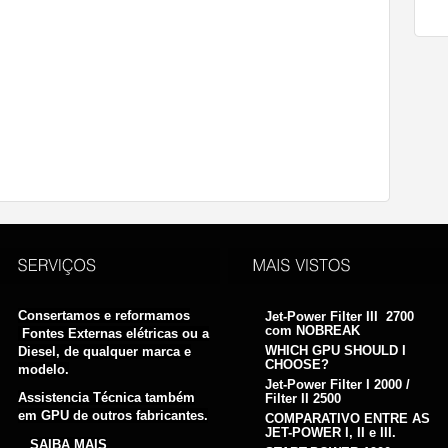
tical gpu;battery gpu;diesel gpu;electric gpu;aircraft
gpu; aircraft power source; fountain for airplane; airplane
rcraft power supply; TLD source maintenance; 115V 400Hz GPU
enance; 400Hz plant maintenance; 400Hz power plant
 maintenance; 400Hz jet-power plant maintenance; 400Hz GPU
art; gpu repair for aircraft; aircraft gpu repair; aviation gpu
 unit;ground power unit;
Consertamos e reformamos
Jet-Power Filter III 2700
com NOBREAK
Fontes Externas elétricas ou a
WHICH GPU SHOULD I
Diesel, de qualquer marca e
CHOOSE?
modelo.
Jet-Power Filter I 2000 /
Assistencia Técnica também
Filter II 2500
em GPU de outros fabricantes.
COMPARATIVO ENTRE AS
JET-POWER I, II e III.
SAIBA MAIS